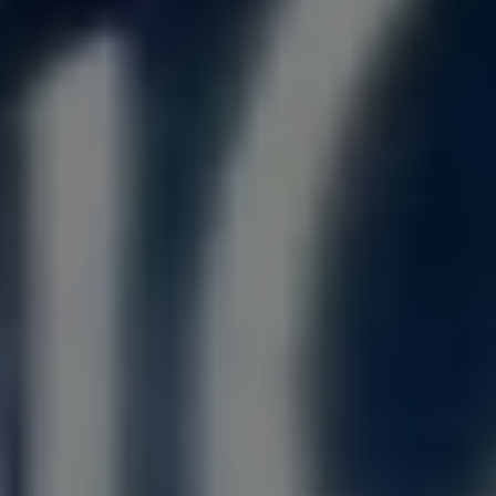
позволило улучшить видимость клуба в поисковой
выдаче и на картах.
Создание аккаунтов в социальных сетях:
Были
запущены аккаунты в популярных социальных
сетях, таких как Яндекс.Дзен, ВКонтакте,
Телеграм, Facebook и Instagram. Это позволило
привлекать аудиторию через CVV-продвижение
(Content-Visibility-Value), где акцент делался на
создание полезного и интересного контента,
способного удерживать внимание пользователей.
Результат
Результаты проведенной работы стали заметны уже
через три месяца после старта продвижения.
Конверсия сайта достигла 13%, что является высоким
показателем для данного типа бизнеса. Кроме того,