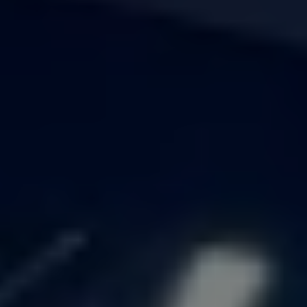
Для решения задачи было проведено комплексное
маркетинговое исследование, которое позволило
определить целевую аудиторию и ее предпочтения.
На основе полученных данных были выполнены
следующие шаги:
Сбор семантического ядра:
Были подобраны
ключевые запросы, релевантные тематике
сигарного клуба, что позволило оптимизировать
контент для поисковых систем.
Разработка сайта:
Создан современный и
удобный сайт, адаптированный под требования
поисковых систем и пользователей. Упор был
сделан на качественный контент, удобную
навигацию и адаптивность под мобильные
устройства.
Настройка кабинета в Яндекс.Бизнес:
Была
проведена грамотная настройка кабинета, что