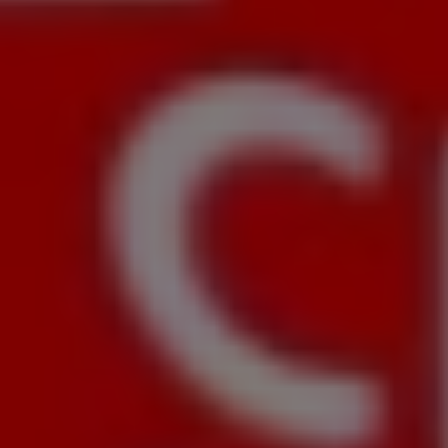
разработки
стратегии и
продвижения
Главная страница
→
Кейсы
→
Контекстная реклама для сигарного клуба Сигарный
клуб Cigar Noir | Я Маркетинг