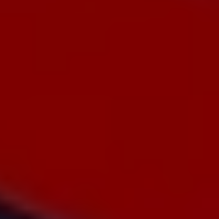
Клиент, владелец сигарного клуба, столкнулся с
серьезными ограничениями в продвижении своего
бизнеса. Согласно действующему законодательству,
реклама табачной продукции и связанных с ней услуг
запрещена. Это существенно сузило возможности
для привлечения аудитории через традиционные
каналы, такие как контекстная реклама или медийные
объявления. Единственными доступными способами
продвижения стали SEO-оптимизация сайта для
вывода его на высокие позиции в поисковой выдаче, а
также активная работа в социальных сетях.
На момент обращения в маркетинговое агентство у
клиента не было ни готового сайта, ни аккаунтов в
социальных сетях. Бизнес находился на этапе
запуска, и необходимо было в кратчайшие сроки
создать эффективную систему привлечения
клиентов, несмотря на законодательные
ограничения.