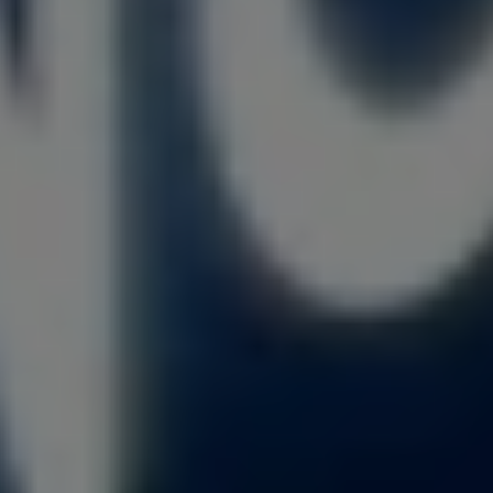
удалось снизить стоимость заявки на 16%, что
свидетельствует об эффективности выбранной
стратегии. Клиент получил стабильный поток целевых
посетителей, а также укрепил свои позиции в
поисковой выдаче и социальных сетях. Это
позволило сигарному клубу не только успешно
стартовать, но и заложить основу для дальнейшего
роста.