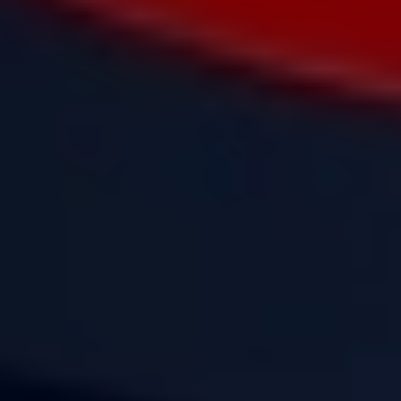
Запрос клиента
Основной запрос клиента заключался в построении и
наладке системы привлечения клиентов, которая бы
учитывала специфику бизнеса и законодательные
ограничения. Важно было не только создать
инструменты для продвижения, но и обеспечить их
долгосрочную эффективность. Клиент хотел, чтобы
наше агентство разработало стратегию, которая
позволила бы привлекать целевую аудиторию через
доступные каналы, такие как поисковая оптимизация
и социальные сети, а также минимизировать затраты
на привлечение каждого клиента
Что сделано